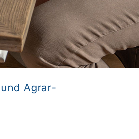
 und Agrar­
n