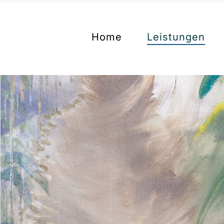
Unternehmens
Home
Leistungen
Finanzbuchhal
Lohnbuchhaltu
Jahresabschlü
Unternehmens
Förderungen
Finanzbuchhal
Erneuerbare E
Lohnbuchhaltu
Jahresabschlü
Förderungen
Erneuerbare E