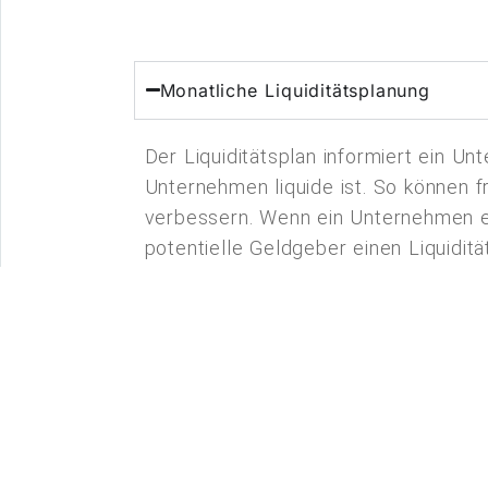
Monatliche Liquiditätsplanung
Der Liquiditätsplan informiert ein Un
Unternehmen liquide ist. So können 
verbessern. Wenn ein Unternehmen ei
potentielle Geldgeber einen Liquidit
Erstellung von Plan-Bilanzen
5-Jahresplanung
Quartalsberichte, Soll-/ Ist-/ Vorjah