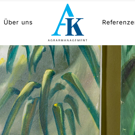
beratung
Über uns
Referenze
tung
ng
sse
beratung
tung
nergien
ng
sse
nergien